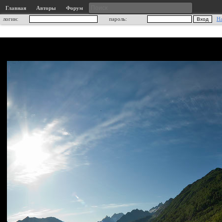
Главная
Авторы
Форум
логин:
пароль:
Н