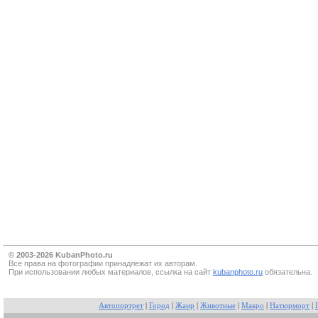
© 2003-2026 KubanPhoto.ru
Все прaва на фотографии принадлежат их авторам.
При использовании любых материалов, ссылка на сайт
kubanphoto.ru
обязательна.
Автопортрет
|
Город
|
Жанр
|
Животные
|
Макро
|
Натюрморт
|