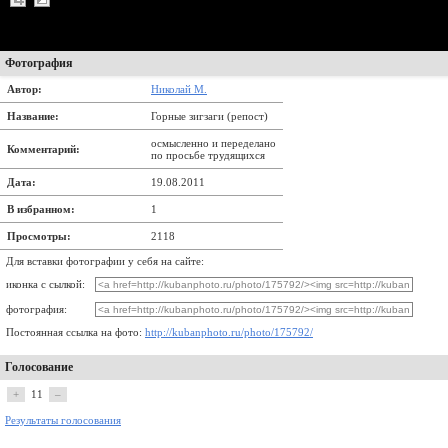
Фотография
Автор:
Николай М.
Название:
Горные зигзаги (репост)
осмысленно и переделано
Комментарий:
по просьбе трудящихся
Дата:
19.08.2011
В избранном:
1
Просмотры:
2118
Для вставки фотографии у себя на сайте:
иконка с сылкой:
фотография:
Постоянная ссылка на фото:
http://kubanphoto.ru/photo/175792/
Голосование
+
11
–
Результаты голосования