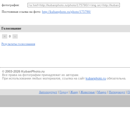
фотография:
Постоянная ссылка на фото:
http://kubanphoto.ru/photo/175790/
Голосование
+
0
–
Результаты голосования
© 2003-2026 KubanPhoto.ru
Все прaва на фотографии принадлежат их авторам.
При использовании любых материалов, ссылка на сайт
kubanphoto.ru
обязательна.
Автопортрет
|
Город
|
Жанр
|
Животные
|
Макро
|
Натюрморт
|
П