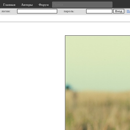
Главная
Авторы
Форум
логин:
пароль:
Н