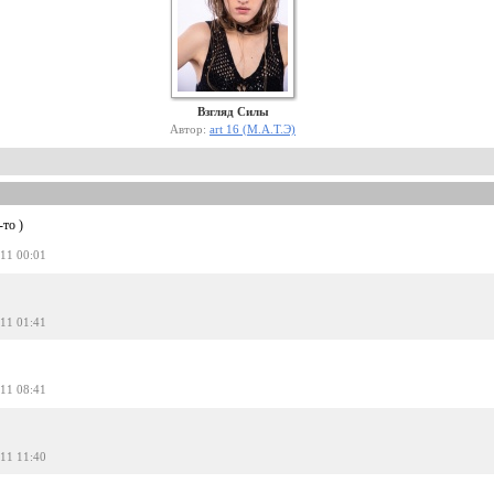
Взгляд Силы
Автор:
art 16 (М.А.Т.Э)
то )
011 00:01
011 01:41
!
011 08:41
011 11:40