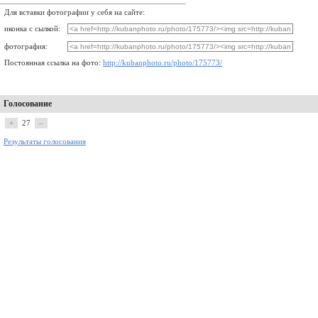
Для вставки фотографии у себя на сайте:
иконка с сылкой:
фотография:
Постоянная ссылка на фото:
http://kubanphoto.ru/photo/175773/
Голосование
+
27
–
Результаты голосования