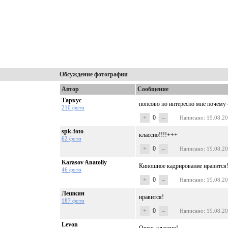
Обсуждение фотографии
Автор
Сообщение
Таркус
попсово но интересно мне почему -
210 фото
+
0
–
Написано
: 19.08.2
spk-foto
классно!!!!+++
62 фото
+
0
–
Написано
: 19.08.2
Karasov Anatoliy
Киношное кадрирование нравится
46 фото
+
0
–
Написано
: 19.08.2
Лешкин
нравится!
187 фото
+
0
–
Написано
: 19.08.2
Levon