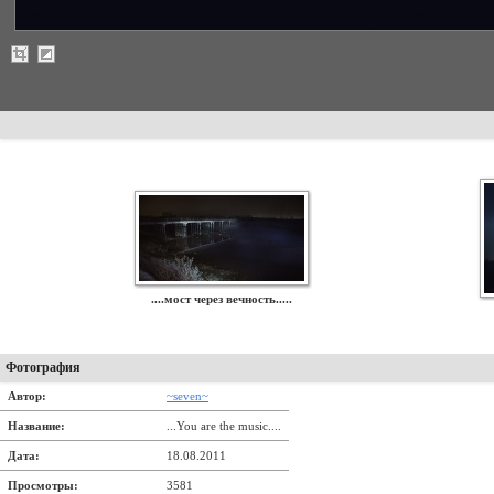
....мост через вечность.....
Фотография
Автор:
~seven~
Название:
...You are the music....
Дата:
18.08.2011
Просмотры:
3581