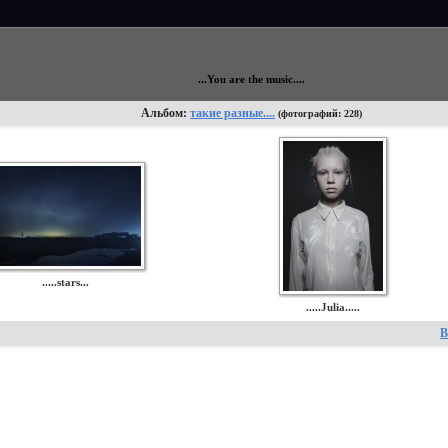
...You are the music....
Альбом:
такие разные....
(фотографий: 228)
.....stars...
.....Julia.....
В