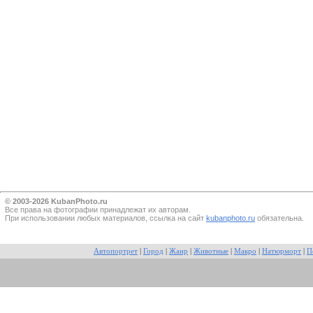
© 2003-2026 KubanPhoto.ru
Все прaва на фотографии принадлежат их авторам.
При использовании любых материалов, ссылка на сайт
kubanphoto.ru
обязательна.
Автопортрет
|
Город
|
Жанр
|
Животные
|
Макро
|
Натюрморт
|
П