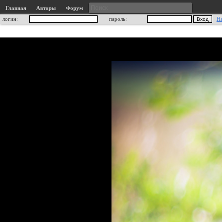
Главная
Авторы
Форум
логин:
пароль:
Н