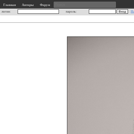
Главная
Авторы
Форум
логин:
пароль:
Н