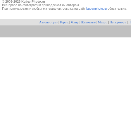
© 2003-2026 KubanPhoto.ru
Все прaва на фотографии принадлежат их авторам.
При использовании любых материалов, ссылка на сайт
kubanphoto.ru
обязательна.
Автопортрет
|
Город
|
Жанр
|
Животные
|
Макро
|
Натюрморт
|
П