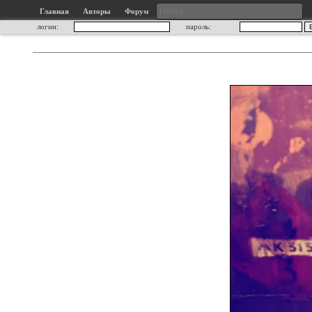
Главная
Авторы
Форум
логин:
пароль: