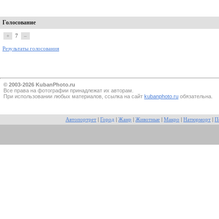
Голосование
+
7
–
Результаты голосования
© 2003-2026 KubanPhoto.ru
Все прaва на фотографии принадлежат их авторам.
При использовании любых материалов, ссылка на сайт
kubanphoto.ru
обязательна.
Автопортрет
|
Город
|
Жанр
|
Животные
|
Макро
|
Натюрморт
|
П