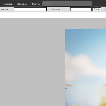
Главная
Авторы
Форум
логин:
пароль:
Н