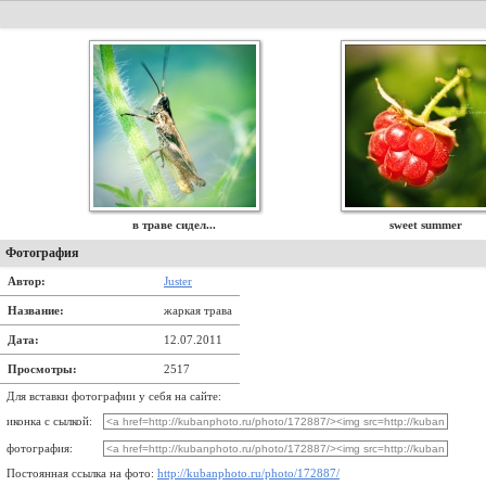
в траве сидел...
sweet summer
Фотография
Автор:
Juster
Название:
жаркая трава
Дата:
12.07.2011
Просмотры:
2517
Для вставки фотографии у себя на сайте:
иконка с сылкой:
фотография:
Постоянная ссылка на фото:
http://kubanphoto.ru/photo/172887/