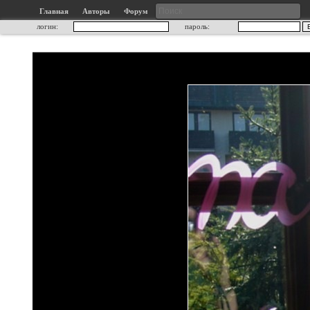
Главная
Авторы
Форум
логин:
пароль: