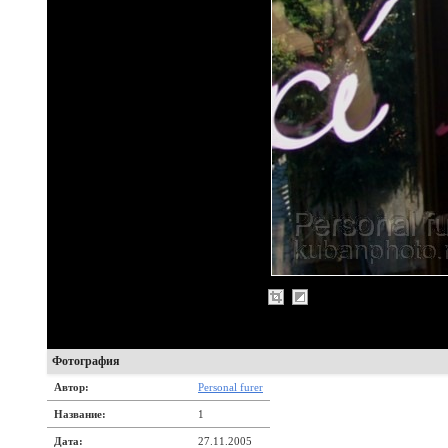
Фотография
Автор:
Personal furer
Название:
1
Дата:
27.11.2005