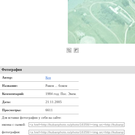
Фотография
Автор:
Кон
Название:
Раком ... боком
Комментарий:
1984 год. Пос. Энем.
Дата:
21.11.2005
Просмотры:
6611
Для вставки фотографии у себя на сайте:
иконка с сылкой:
фотография: