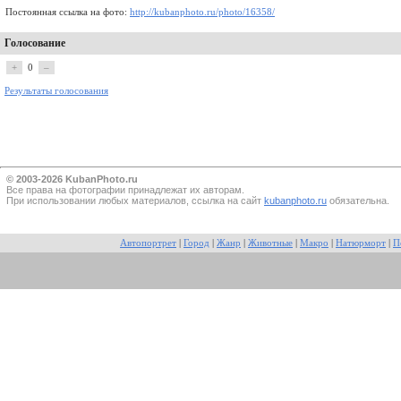
Постоянная ссылка на фото:
http://kubanphoto.ru/photo/16358/
Голосование
+
0
–
Результаты голосования
© 2003-2026 KubanPhoto.ru
Все прaва на фотографии принадлежат их авторам.
При использовании любых материалов, ссылка на сайт
kubanphoto.ru
обязательна.
Автопортрет
|
Город
|
Жанр
|
Животные
|
Макро
|
Натюрморт
|
П