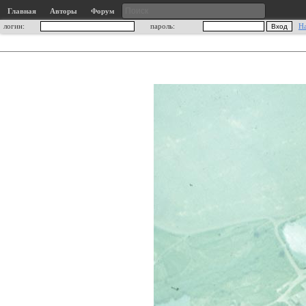
Главная
Авторы
Форум
логин:
пароль:
Н