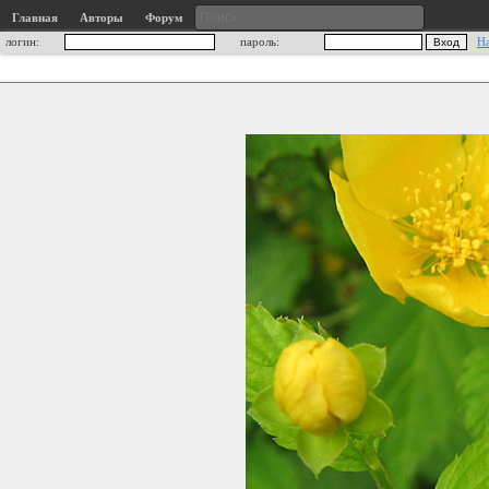
Главная
Авторы
Форум
логин:
пароль:
Н