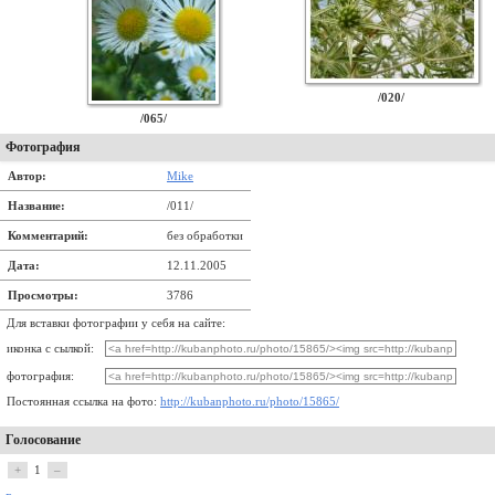
/020/
/065/
Фотография
Автор:
Mike
Название:
/011/
Комментарий:
без обработки
Дата:
12.11.2005
Просмотры:
3786
Для вставки фотографии у себя на сайте:
иконка с сылкой:
фотография:
Постоянная ссылка на фото:
http://kubanphoto.ru/photo/15865/
Голосование
+
1
–