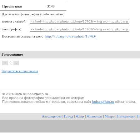
Просмотры:
3148
Для вставки фотографии у себя на сайте:
иконка с сылкой:
фотография:
Постоянная ссылка на фото:
http://kubanphoto.ru/photo/15763/
Голосование
+
0
–
Результаты голосования
© 2003-2026 KubanPhoto.ru
Все прaва на фотографии принадлежат их авторам.
При использовании любых материалов, ссылка на сайт
kubanphoto.ru
обязательна.
Автопортрет
|
Город
|
Жанр
|
Животные
|
Макро
|
Натюрморт
|
П