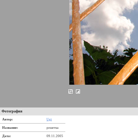
Фотография
Автор:
Ugi
Название:
решетка
Дата:
09.11.2005