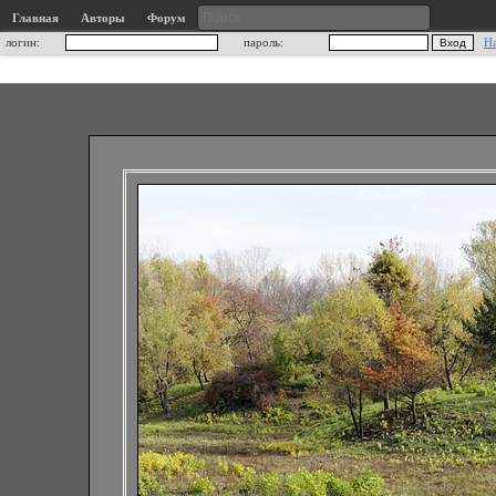
Главная
Авторы
Форум
логин:
пароль:
Н