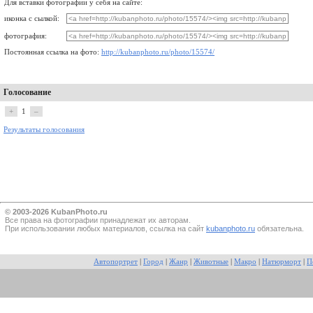
Для вставки фотографии у себя на сайте:
иконка с сылкой:
фотография:
Постоянная ссылка на фото:
http://kubanphoto.ru/photo/15574/
Голосование
+
1
–
Результаты голосования
© 2003-2026 KubanPhoto.ru
Все прaва на фотографии принадлежат их авторам.
При использовании любых материалов, ссылка на сайт
kubanphoto.ru
обязательна.
Автопортрет
|
Город
|
Жанр
|
Животные
|
Макро
|
Натюрморт
|
П