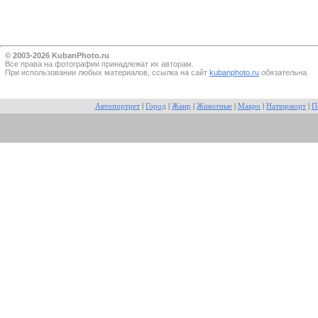
© 2003-2026 KubanPhoto.ru
Все прaва на фотографии принадлежат их авторам.
При использовании любых материалов, ссылка на сайт
kubanphoto.ru
обязательна.
Автопортрет
|
Город
|
Жанр
|
Животные
|
Макро
|
Натюрморт
|
П