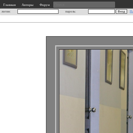
Главная
Авторы
Форум
логин:
пароль:
Н