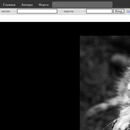
Главная
Авторы
Форум
логин:
пароль:
Н