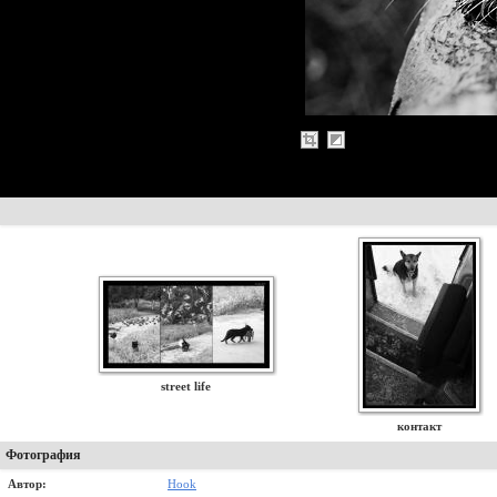
street life
контакт
Фотография
Автор:
Hook