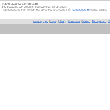
© 2003-2026 KubanPhoto.ru
Все прaва на фотографии принадлежат их авторам.
При использовании любых материалов, ссылка на сайт
kubanphoto.ru
обязательна.
Автопортрет
|
Город
|
Жанр
|
Животные
|
Макро
|
Натюрморт
|
П