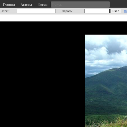
Главная
Авторы
Форум
логин:
пароль:
Н