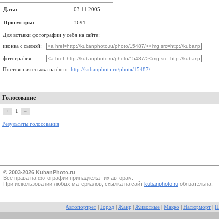
Дата:
03.11.2005
Просмотры:
3691
Для вставки фотографии у себя на сайте:
иконка с сылкой:
фотография:
Постоянная ссылка на фото:
http://kubanphoto.ru/photo/15487/
Голосование
+
1
–
Результаты голосования
© 2003-2026 KubanPhoto.ru
Все прaва на фотографии принадлежат их авторам.
При использовании любых материалов, ссылка на сайт
kubanphoto.ru
обязательна.
Автопортрет
|
Город
|
Жанр
|
Животные
|
Макро
|
Натюрморт
|
П