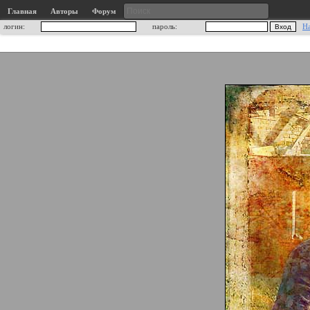
Главная
Авторы
Форум
логин:
пароль:
Н