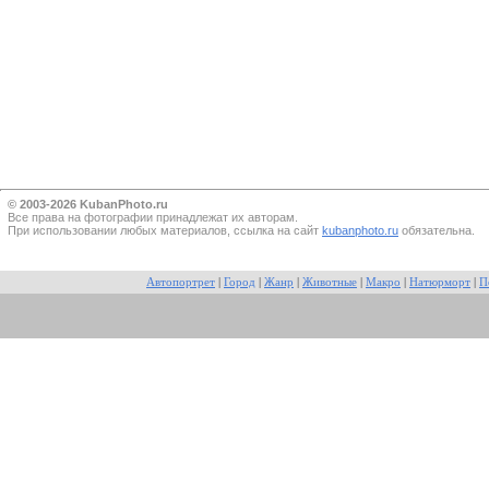
© 2003-2026 KubanPhoto.ru
Все прaва на фотографии принадлежат их авторам.
При использовании любых материалов, ссылка на сайт
kubanphoto.ru
обязательна.
Автопортрет
|
Город
|
Жанр
|
Животные
|
Макро
|
Натюрморт
|
П