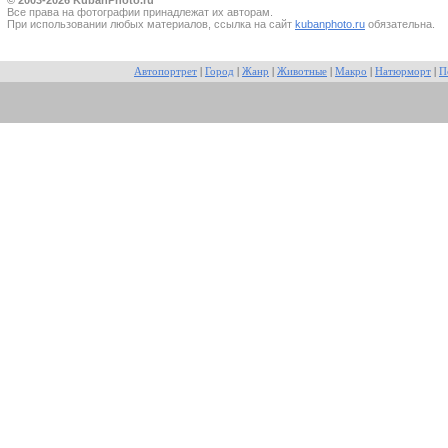
Все прaва на фотографии принадлежат их авторам.
При использовании любых материалов, ссылка на сайт
kubanphoto.ru
обязательна.
Автопортрет
|
Город
|
Жанр
|
Животные
|
Макро
|
Натюрморт
|
П