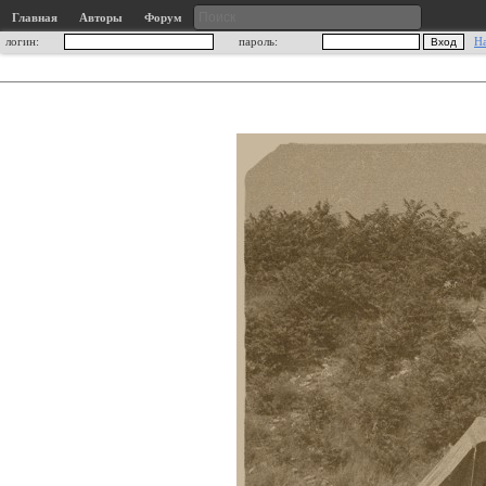
Главная
Авторы
Форум
логин:
пароль:
Н