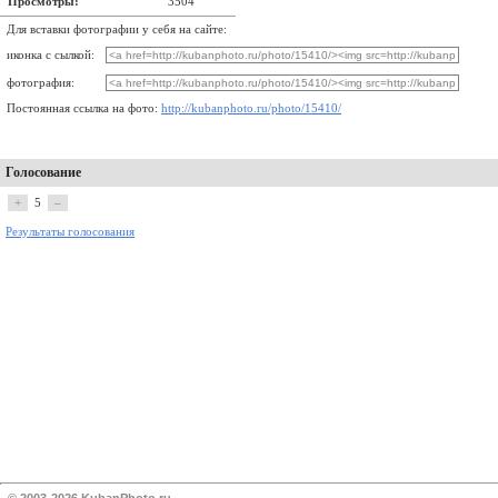
Просмотры:
3504
Для вставки фотографии у себя на сайте:
иконка с сылкой:
фотография:
Постоянная ссылка на фото:
http://kubanphoto.ru/photo/15410/
Голосование
+
5
–
Результаты голосования
© 2003-2026 KubanPhoto.ru