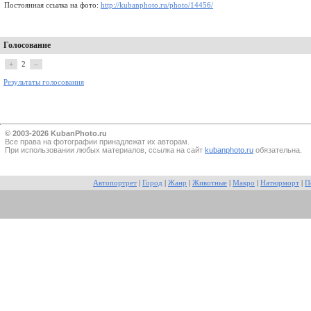
Постоянная ссылка на фото:
http://kubanphoto.ru/photo/14456/
Голосование
+
2
–
Результаты голосования
© 2003-2026 KubanPhoto.ru
Все прaва на фотографии принадлежат их авторам.
При использовании любых материалов, ссылка на сайт
kubanphoto.ru
обязательна.
Автопортрет
|
Город
|
Жанр
|
Животные
|
Макро
|
Натюрморт
|
П