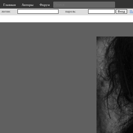
Главная
Авторы
Форум
логин:
пароль:
Н