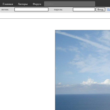
Главная
Авторы
Форум
логин:
пароль:
Н