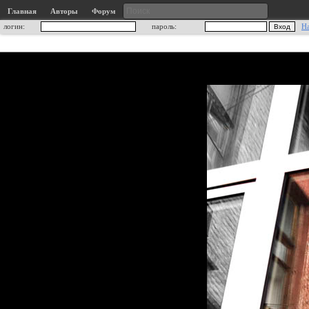
Главная
Авторы
Форум
логин:
пароль:
Н