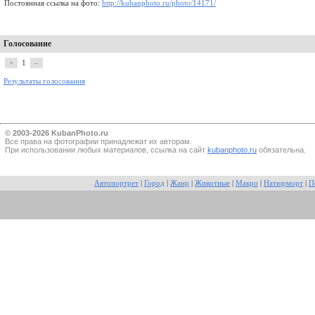
Постоянная ссылка на фото:
http://kubanphoto.ru/photo/14171/
Голосование
+
1
–
Результаты голосования
© 2003-2026 KubanPhoto.ru
Все прaва на фотографии принадлежат их авторам.
При использовании любых материалов, ссылка на сайт
kubanphoto.ru
обязательна.
Автопортрет
|
Город
|
Жанр
|
Животные
|
Макро
|
Натюрморт
|
П