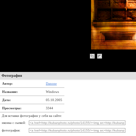
Фотография
Автор:
Danone
Название:
Windows
Дата:
05.10.2005
Просмотры:
3344
Для вставки фотографии у себя на сайте:
иконка с сылкой:
фотография: