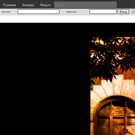
Главная
Авторы
Форум
логин:
пароль:
Н