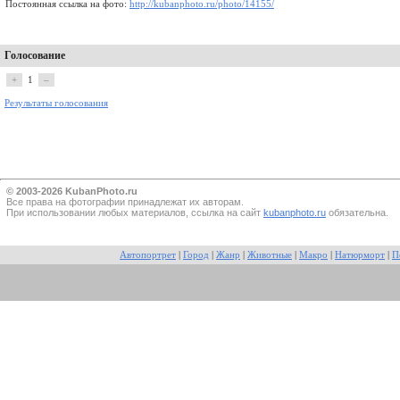
Постоянная ссылка на фото:
http://kubanphoto.ru/photo/14155/
Голосование
+
1
–
Результаты голосования
© 2003-2026 KubanPhoto.ru
Все прaва на фотографии принадлежат их авторам.
При использовании любых материалов, ссылка на сайт
kubanphoto.ru
обязательна.
Автопортрет
|
Город
|
Жанр
|
Животные
|
Макро
|
Натюрморт
|
П