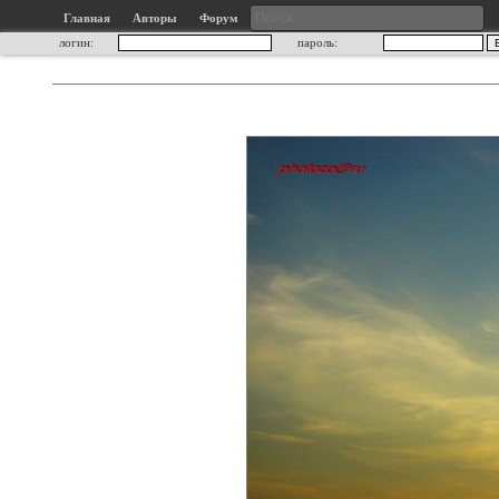
Главная
Авторы
Форум
логин:
пароль: