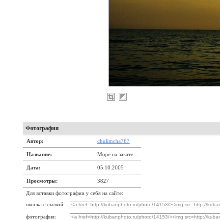
Фотография
Автор:
chulimcha767
Название:
Море на закате...
Дата:
05.10.2005
Просмотры:
3827
Для вставки фотографии у себя на сайте:
иконка с сылкой:
фотография: