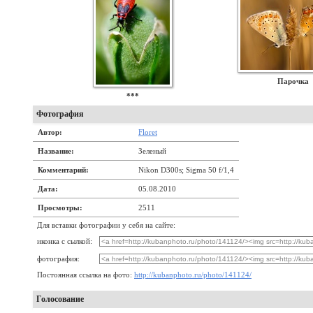
Парочка
***
Фотография
Автор:
Floret
Название:
Зеленый
Комментарий:
Nikon D300s; Sigma 50 f/1,4
Дата:
05.08.2010
Просмотры:
2511
Для вставки фотографии у себя на сайте:
иконка с сылкой:
фотография:
Постоянная ссылка на фото:
http://kubanphoto.ru/photo/141124/
Голосование