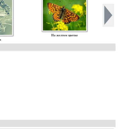
На желтом цветке
а