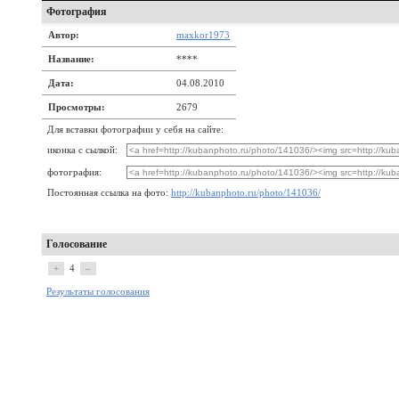
Фотография
Автор:
maxkor1973
Название:
****
Дата:
04.08.2010
Просмотры:
2679
Для вставки фотографии у себя на сайте:
иконка с сылкой:
фотография:
Постоянная ссылка на фото:
http://kubanphoto.ru/photo/141036/
Голосование
+
4
–
Результаты голосования