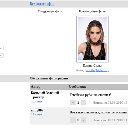
Все фотографии
Следующее фото
Предыдущее фото
Взгляд Силы
Автор:
art 16 (М.А.Т.Э)
Обсуждение фотографии
Автор
Сообщение
Большой Зелёный
Гавайская рубашка старины!
Трактор
55 фото
+
2
–
Написано
: 04.08.2010 18
andy007
Вот взгляд человека, познавшего жизнь 
51 фото
+
0
–
Написано
: 10.11.2010 11