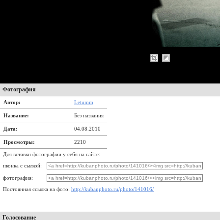
Фотография
Автор:
Letumm
Название:
Без названия
Дата:
04.08.2010
Просмотры:
2210
Для вставки фотографии у себя на сайте:
иконка с сылкой:
фотография:
Постоянная ссылка на фото:
http://kubanphoto.ru/photo/141016/
Голосование