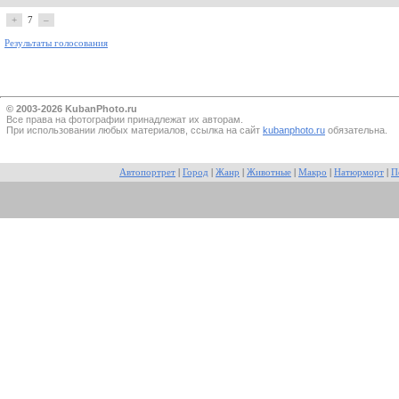
+
7
–
Результаты голосования
© 2003-2026 KubanPhoto.ru
Все прaва на фотографии принадлежат их авторам.
При использовании любых материалов, ссылка на сайт
kubanphoto.ru
обязательна.
Автопортрет
|
Город
|
Жанр
|
Животные
|
Макро
|
Натюрморт
|
П