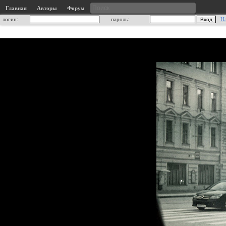
Главная
Авторы
Форум
логин:
пароль:
Н