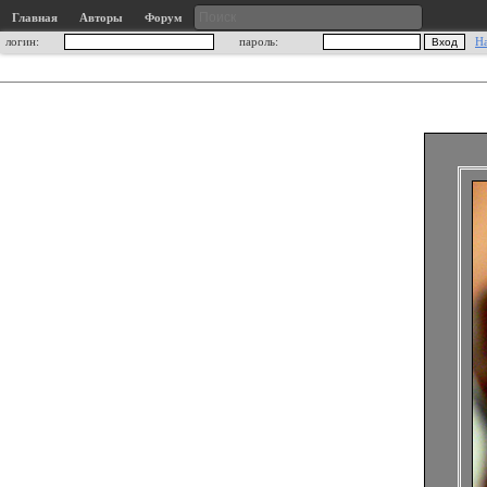
Главная
Авторы
Форум
логин:
пароль:
Н