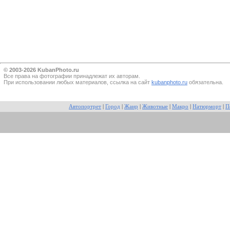
© 2003-2026 KubanPhoto.ru
Все прaва на фотографии принадлежат их авторам.
При использовании любых материалов, ссылка на сайт
kubanphoto.ru
обязательна.
Автопортрет
|
Город
|
Жанр
|
Животные
|
Макро
|
Натюрморт
|
П