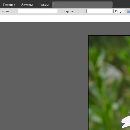
Главная
Авторы
Форум
логин:
пароль:
Н