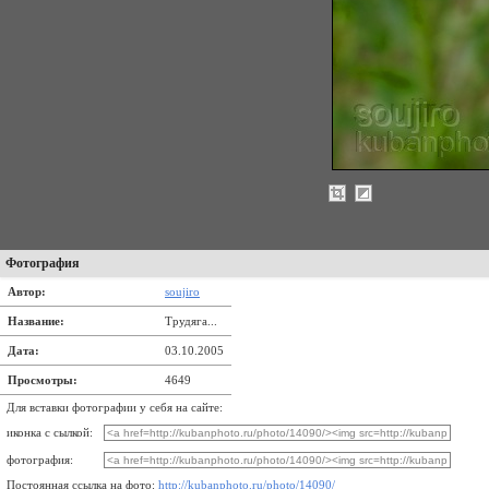
Фотография
Автор:
soujiro
Название:
Трудяга...
Дата:
03.10.2005
Просмотры:
4649
Для вставки фотографии у себя на сайте:
иконка с сылкой:
фотография:
Постоянная ссылка на фото:
http://kubanphoto.ru/photo/14090/