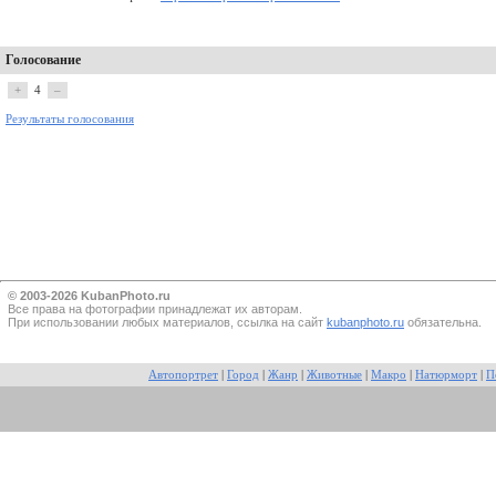
Голосование
+
4
–
Результаты голосования
© 2003-2026 KubanPhoto.ru
Все прaва на фотографии принадлежат их авторам.
При использовании любых материалов, ссылка на сайт
kubanphoto.ru
обязательна.
Автопортрет
|
Город
|
Жанр
|
Животные
|
Макро
|
Натюрморт
|
П