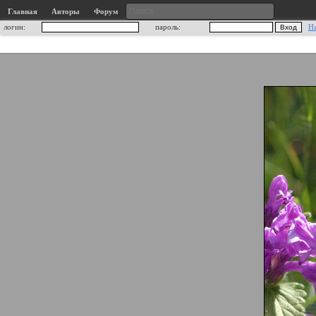
Главная
Авторы
Форум
логин:
пароль:
Н