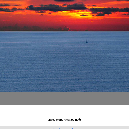
синее море-чёрное небо