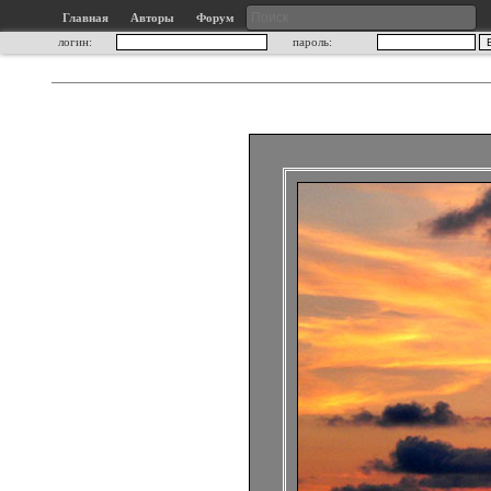
Главная
Авторы
Форум
логин:
пароль: