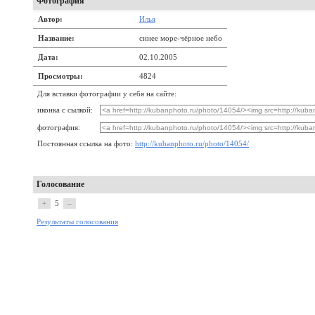
Фотография
Автор:
Илья
Название:
синее море-чёрное небо
Дата:
02.10.2005
Просмотры:
4824
Для вставки фотографии у себя на сайте:
иконка с сылкой:
фотография:
Постоянная ссылка на фото:
http://kubanphoto.ru/photo/14054/
Голосование
+
5
–
Результаты голосования