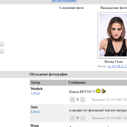
Все фотографии
Следующее фото
Предыдущее фото
Взгляд Силы
Автор:
art 16 (М.А.Т
Обсуждение фотографии
Автор
Сообщение
Warlock
Илюха КРУТО !!!
7 фото
+
0
–
Написано
: 03.10.2005 16
Anri
а сколько тут фотошопа? или всё натура
6 фото
+
0
–
Написано
: 03.10.2005 16
Илья