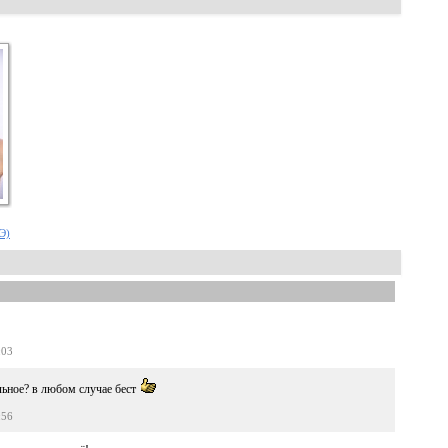
.Э)
:03
льное? в любом случае бест
:56