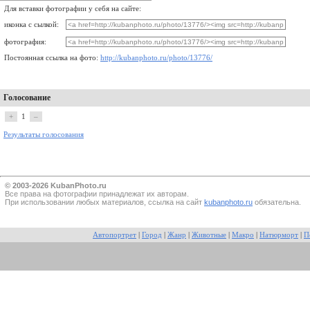
Для вставки фотографии у себя на сайте:
иконка с сылкой:
фотография:
Постоянная ссылка на фото:
http://kubanphoto.ru/photo/13776/
Голосование
+
1
–
Результаты голосования
© 2003-2026 KubanPhoto.ru
Все прaва на фотографии принадлежат их авторам.
При использовании любых материалов, ссылка на сайт
kubanphoto.ru
обязательна.
Автопортрет
|
Город
|
Жанр
|
Животные
|
Макро
|
Натюрморт
|
П