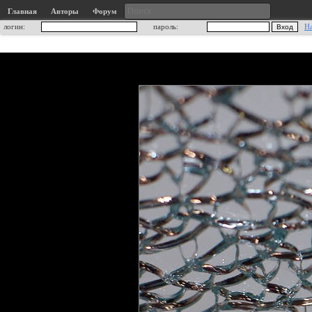
Главная
Авторы
Форум
логин:
пароль:
Н