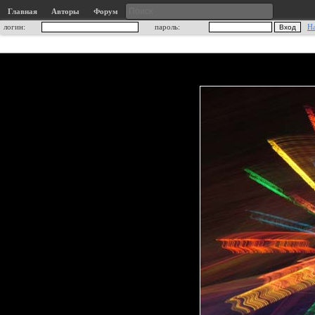
Главная
Авторы
Форум
логин:
пароль:
Н