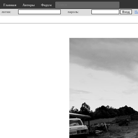
Главная
Авторы
Форум
логин:
пароль:
Н