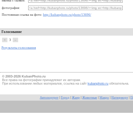
иконка с сылкой:
фотография:
Постоянная ссылка на фото:
http://kubanphoto.ru/photo/13696/
Голосование
+
3
–
Результаты голосования
© 2003-2026 KubanPhoto.ru
Все прaва на фотографии принадлежат их авторам.
При использовании любых материалов, ссылка на сайт
kubanphoto.ru
обязательна.
Автопортрет
|
Город
|
Жанр
|
Животные
|
Макро
|
Натюрморт
|
П