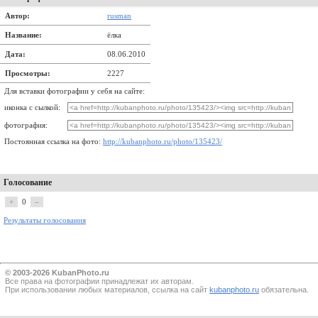
Автор:
rusman
Название:
ёлка
Дата:
08.06.2010
Просмотры:
2227
Для вставки фотографии у себя на сайте:
иконка с сылкой:
фотография:
Постоянная ссылка на фото:
http://kubanphoto.ru/photo/135423/
Голосование
+
0
–
Результаты голосования
© 2003-2026 KubanPhoto.ru
Все прaва на фотографии принадлежат их авторам.
При использовании любых материалов, ссылка на сайт
kubanphoto.ru
обязательна.