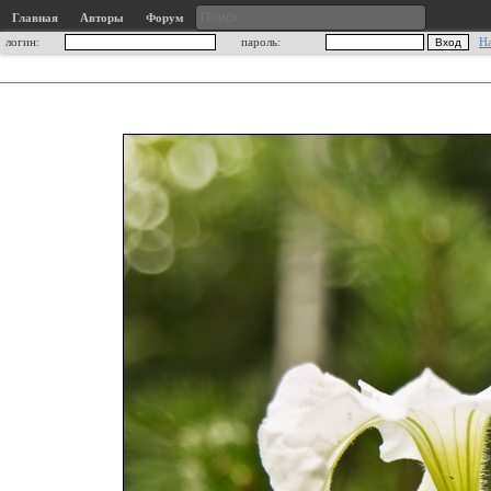
Главная
Авторы
Форум
логин:
пароль:
Н