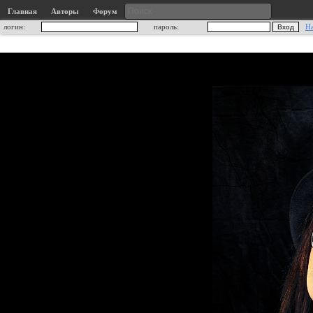
Главная
Авторы
Форум
логин:
пароль:
Н