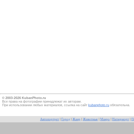
© 2003-2026 KubanPhoto.ru
Все прaва на фотографии принадлежат их авторам.
При использовании любых материалов, ссылка на сайт
kubanphoto.ru
обязательна.
Автопортрет
|
Город
|
Жанр
|
Животные
|
Макро
|
Натюрморт
|
П