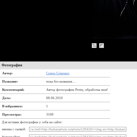
Фотография
Автор:
Семен Семеныч
Название:
пока без названия....
Комментарий:
Автор фотографии Pretty, обработка моя!
Дата:
08.06.2010
В избранном:
1
Просмотры:
3109
Для вставки фотографии у себя на сайте:
иконка с сылкой:
фотография: