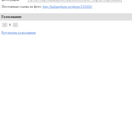
Постоянная ссылка на фото:
http://kubanphoto.ru/photo/135420/
Голосование
+
8
–
Результаты голосования