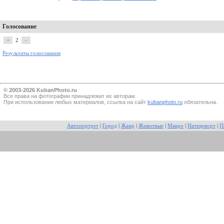
Голосование
+
2
–
Результаты голосования
© 2003-2026 KubanPhoto.ru
Все прaва на фотографии принадлежат их авторам.
При использовании любых материалов, ссылка на сайт
kubanphoto.ru
обязательна.
Автопортрет
|
Город
|
Жанр
|
Животные
|
Макро
|
Натюрморт
|
П