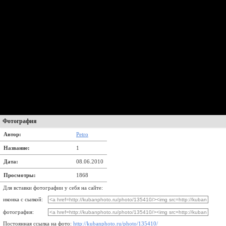
Фотография
Автор:
Petro
Название:
1
Дата:
08.06.2010
Просмотры:
1868
Для вставки фотографии у себя на сайте:
иконка с сылкой:
фотография:
Постоянная ссылка на фото:
http://kubanphoto.ru/photo/135410/