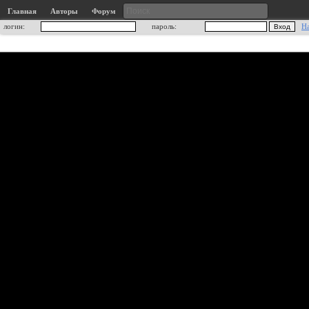
Главная
Авторы
Форум
логин:
пароль:
Н