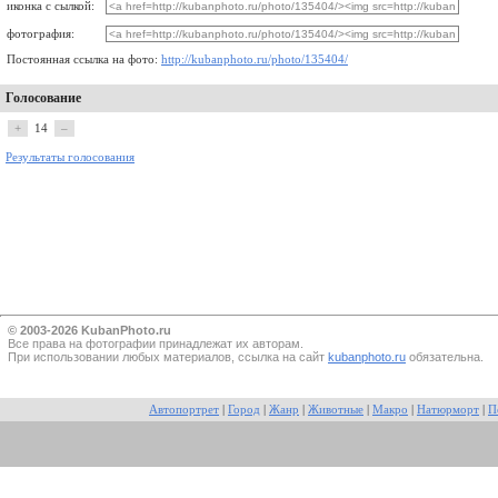
иконка с сылкой:
фотография:
Постоянная ссылка на фото:
http://kubanphoto.ru/photo/135404/
Голосование
+
14
–
Результаты голосования
© 2003-2026 KubanPhoto.ru
Все прaва на фотографии принадлежат их авторам.
При использовании любых материалов, ссылка на сайт
kubanphoto.ru
обязательна.
Автопортрет
|
Город
|
Жанр
|
Животные
|
Макро
|
Натюрморт
|
П