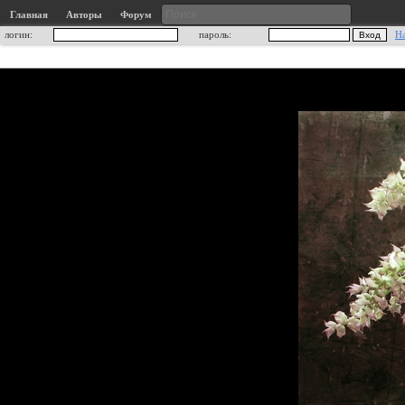
Главная
Авторы
Форум
логин:
пароль:
Н