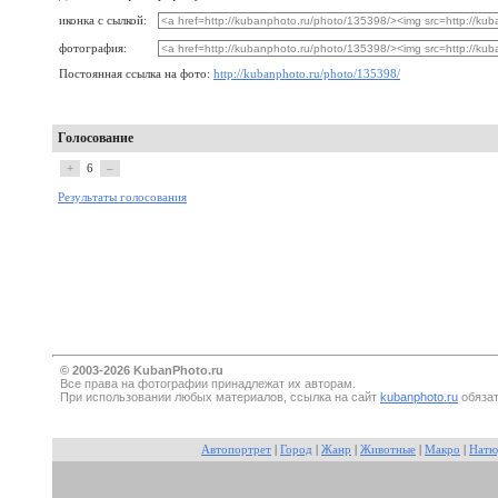
иконка с сылкой:
фотография:
Постоянная ссылка на фото:
http://kubanphoto.ru/photo/135398/
Голосование
+
6
–
Результаты голосования
© 2003-2026 KubanPhoto.ru
Все прaва на фотографии принадлежат их авторам.
При использовании любых материалов, ссылка на сайт
kubanphoto.ru
обязат
Автопортрет
|
Город
|
Жанр
|
Животные
|
Макро
|
Натю