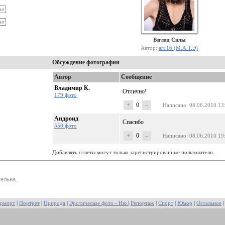
Взгляд Силы
Автор:
art 16 (М.А.Т.Э)
Обсуждение фотографии
Автор
Сообщение
Владимир К.
Отлично!
179 фото
+
0
–
Написано
: 08.06.2010 13
Андроид
Спасибо
550 фото
+
0
–
Написано
: 08.06.2010 19
Добавлять ответы могут только зарегистрированные пользователи.
ельна.
рморт
|
Портрет
|
Природа
|
Эротическое фото - Ню
|
Репортаж
|
Спорт
|
Юмор
|
Остальное