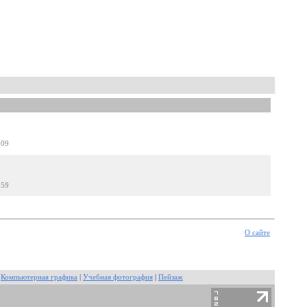
:09
:59
О сайте
|
Компьютерная графика
|
Учебная фотография
|
Пейзаж