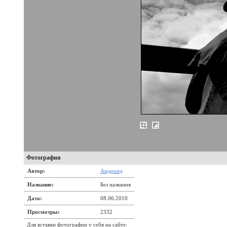
Фотография
Автор:
Андроид
Название:
Без названия
Дата:
08.06.2010
Просмотры:
2332
Для вставки фотографии у себя на сайте: