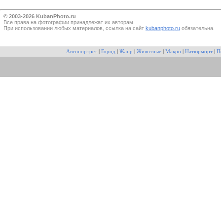
© 2003-2026 KubanPhoto.ru
Все прaва на фотографии принадлежат их авторам.
При использовании любых материалов, ссылка на сайт
kubanphoto.ru
обязательна.
Автопортрет
|
Город
|
Жанр
|
Животные
|
Макро
|
Натюрморт
|
П