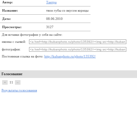
Автор:
Тантра
Название:
твои губы со вкусом корицы
Дата:
08.06.2010
Просмотры:
3127
Для вставки фотографии у себя на сайте:
иконка с сылкой:
фотография:
Постоянная ссылка на фото:
http://kubanphoto.ru/photo/135392/
Голосование
+
11
–
Результаты голосования