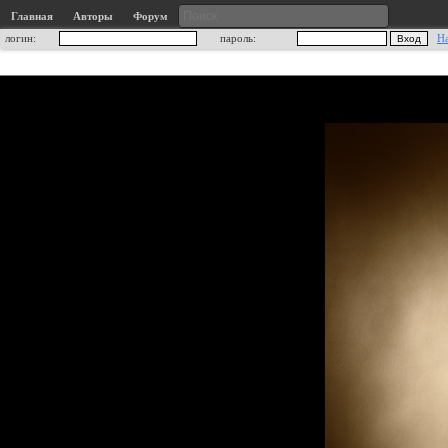
Главная
Авторы
Форум
логин:
пароль:
Н