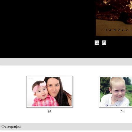
@
?+
Фотография