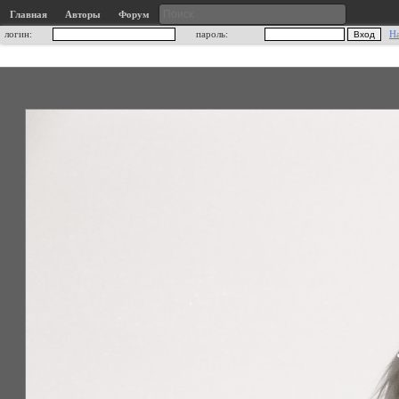
Главная
Авторы
Форум
логин:
пароль:
Н