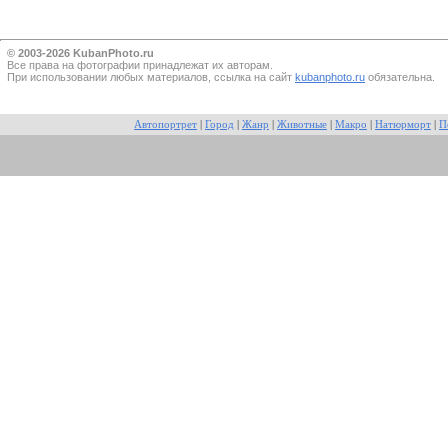
© 2003-2026 KubanPhoto.ru
Все прaва на фотографии принадлежат их авторам.
При использовании любых материалов, ссылка на сайт
kubanphoto.ru
обязательна.
Автопортрет
|
Город
|
Жанр
|
Животные
|
Макро
|
Натюрморт
|
П