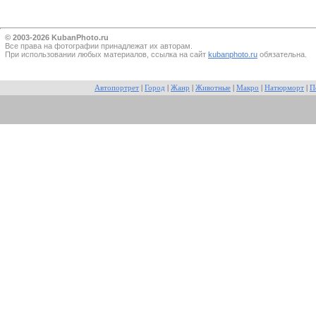
© 2003-2026 KubanPhoto.ru
Все прaва на фотографии принадлежат их авторам.
При использовании любых материалов, ссылка на сайт
kubanphoto.ru
обязательна.
Автопортрет
|
Город
|
Жанр
|
Животные
|
Макро
|
Натюрморт
|
П