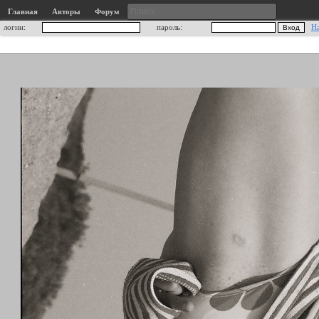
Главная
Авторы
Форум
логин:
пароль:
Н