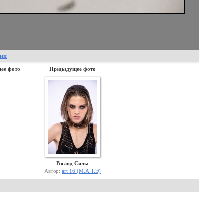
фии
ее фото
Предыдущее фото
Взгляд Силы
Автор:
art 16 (М.А.Т.Э)