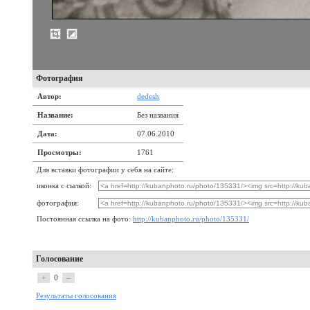
Фотография
Автор:
dedesh
Название:
Без названия
Дата:
07.06.2010
Просмотры:
1761
Для вставки фотографии у себя на сайте:
иконка с сылкой:
фотография:
Постоянная ссылка на фото:
http://kubanphoto.ru/photo/135331/
Голосование
+
0
–
Результаты голосования