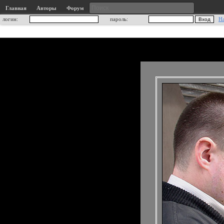
Главная
Авторы
Форум
логин:
пароль:
Н