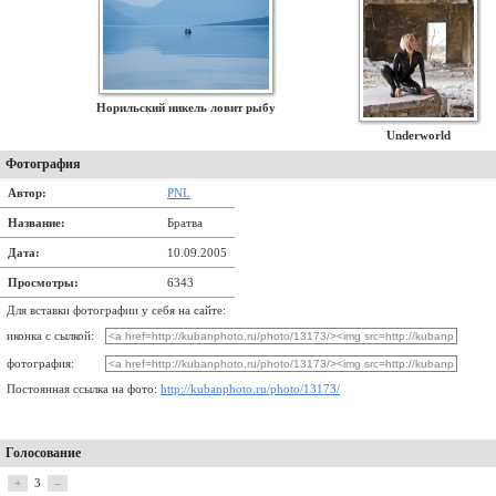
Норильский никель ловит рыбу
Underworld
Фотография
Автор:
PNL
Название:
Братва
Дата:
10.09.2005
Просмотры:
6343
Для вставки фотографии у себя на сайте:
иконка с сылкой:
фотография:
Постоянная ссылка на фото:
http://kubanphoto.ru/photo/13173/
Голосование
+
3
–