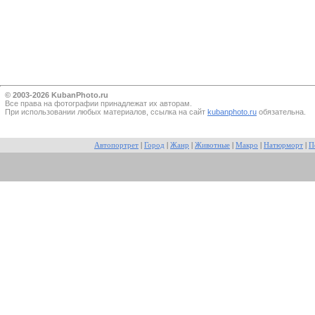
© 2003-2026 KubanPhoto.ru
Все прaва на фотографии принадлежат их авторам.
При использовании любых материалов, ссылка на сайт
kubanphoto.ru
обязательна.
Автопортрет
|
Город
|
Жанр
|
Животные
|
Макро
|
Натюрморт
|
П