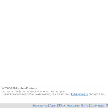
© 2003-2026 KubanPhoto.ru
Все прaва на фотографии принадлежат их авторам.
При использовании любых материалов, ссылка на сайт
kubanphoto.ru
обязательна.
Автопортрет
|
Город
|
Жанр
|
Животные
|
Макро
|
Натюрморт
|
П