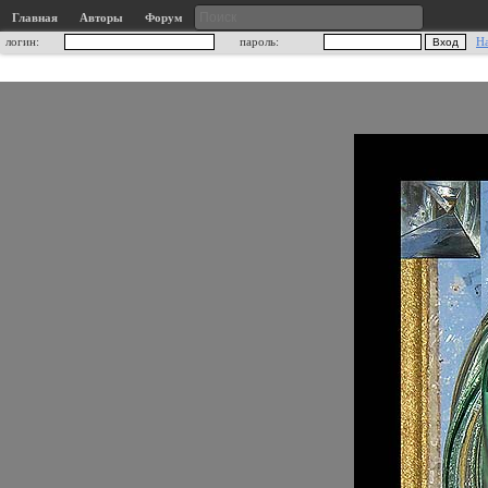
Главная
Авторы
Форум
логин:
пароль:
Н