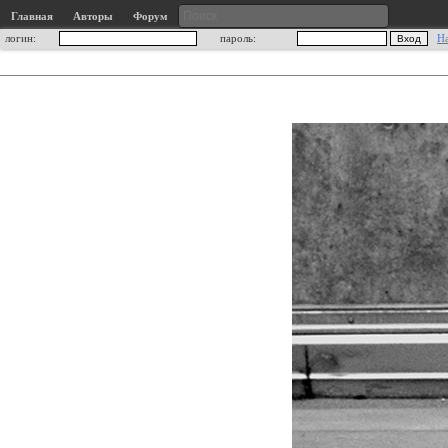
Главная
Авторы
Форум
логин:
пароль:
Н