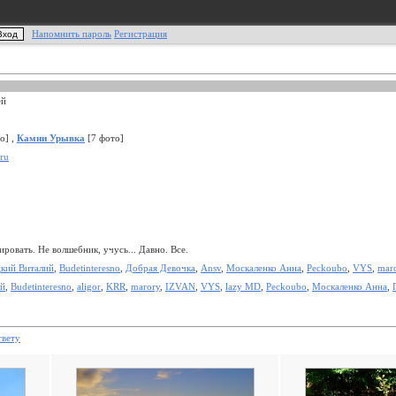
Напомнить пароль
Регистрация
ей
о] ,
Камни Урывка
[7 фото]
ru
овать. Не волшебник, учусь... Давно. Все.
кий Виталий
,
Budetinteresno
,
Добрая Девочка
,
Ansv
,
Москаленко Анна
,
Peckoubo
,
VYS
,
mar
ий
,
Budetinteresno
,
aligor
,
KRR
,
marory
,
IZVAN
,
VYS
,
lazy MD
,
Peckoubo
,
Москаленко Анна
,
твету