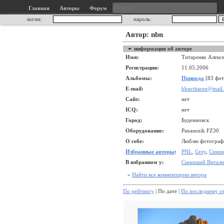
Главная
Авторы
Форум
логин:
пароль:
Автор: nbn
информация об авторе
Имя:
Титаренко Алекс
Регистрация:
11.05.2006
Альбомы:
Природа
[83 фот
E-mail:
bbavtitaren@mail.
Сайт:
нет
ICQ:
нет
Город:
Буденновск
Оборудование:
Panasonik FZ30
О себе:
Люблю фотографир
Избранные авторы
:
PNL
,
Grey
,
Синиц
В избранном у:
Синицкий Витал
»
Найти все комментарии автора
По рейтингу
| По дате |
По последнему о