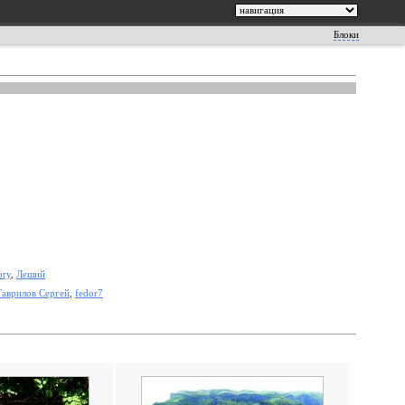
Блоки
ory
,
Леший
Гаврилов Сергей
,
fedor7