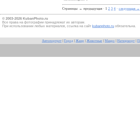
Страницы:
←
предыдущая · 1
2
3
4
·
следующая
→
© 2003-2026 KubanPhoto.ru
Все прaва на фотографии принадлежат их авторам.
При использовании любых материалов, ссылка на сайт
kubanphoto.ru
обязательна.
Автопортрет
|
Город
|
Жанр
|
Животные
|
Макро
|
Натюрморт
|
П