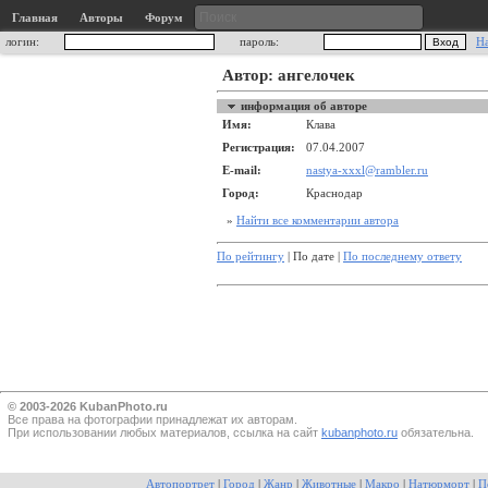
Главная
Авторы
Форум
логин:
пароль:
Н
Автор: ангелочек
информация об авторе
Имя:
Клава
Регистрация:
07.04.2007
E-mail:
nastya-xxxl@rambler.ru
Город:
Краснодар
»
Найти все комментарии автора
По рейтингу
| По дате |
По последнему ответу
© 2003-2026 KubanPhoto.ru
Все прaва на фотографии принадлежат их авторам.
При использовании любых материалов, ссылка на сайт
kubanphoto.ru
обязательна.
Автопортрет
|
Город
|
Жанр
|
Животные
|
Макро
|
Натюрморт
|
П