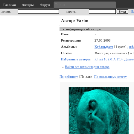
Главная
Авторы
Форум
логин:
пароль:
Н
Автор: Yarim
информация об авторе
Имя:
z
Регистрация:
27.05.2008
Альбомы:
Кубаньфото
[4 фото] ,
жЫ
О себе:
Фотограф - анималист ( ж
Избранные авторы
:
PJ
,
art 16 (М.А.Т.Э)
,
Дашке
»
Найти все комментарии автора
По рейтингу
| По дате |
По последнему ответу