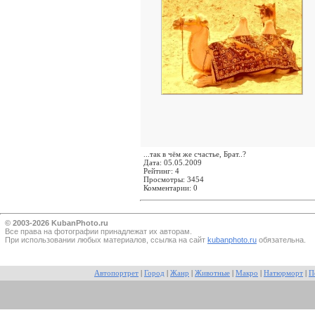
...так в чём же счастье, Брат..?
Дата: 05.05.2009
Рейтинг: 4
Просмотры: 3454
Комментарии: 0
© 2003-2026 KubanPhoto.ru
Все прaва на фотографии принадлежат их авторам.
При использовании любых материалов, ссылка на сайт
kubanphoto.ru
обязательна.
Автопортрет
|
Город
|
Жанр
|
Животные
|
Макро
|
Натюрморт
|
П