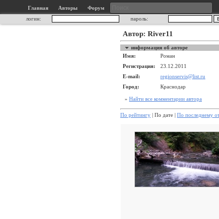
Главная
Авторы
Форум
логин:
пароль:
Автор: River11
информация об авторе
Имя:
Роман
Регистрация:
23.12.2011
E-mail:
regionservis@list.ru
Город:
Краснодар
»
Найти все комментарии автора
По рейтингу
| По дате |
По последнему о